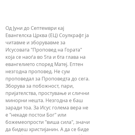
Од Јуни до Септември кај 
Евангелска Црква (ЕЦ) Соулкрафт ја 
читавме и зборувавме за 
Исусовата "Проповед на Гората" 
која се наоѓа во 5та и 6та глава на 
евангелието според Матеј. Ептен 
незгодна проповед. Не сум 
проповедал за Проповедта до сега. 
Зборува за побожност, пари, 
пријателства, простување и слични 
минорни нешта. Незгодна е баш 
заради тоа. За Исус голема вера не 
е "некаде постои Бог" или 
божемеопрости "виша сила", значи 
да бидеш христијанин. А да се биде 