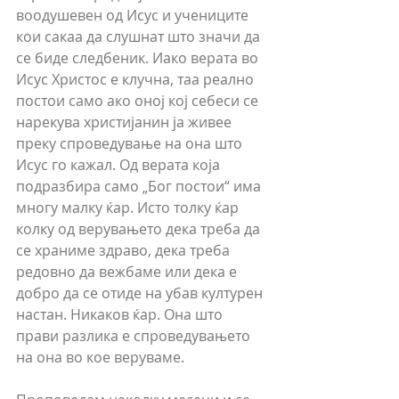
воодушевен од Исус и учениците 
кои сакаа да слушнат што значи да 
се биде следбеник. Иако верата во 
Исус Христос е клучна, таа реално 
постои само ако оној кој себеси се 
нарекува христијанин ја живее 
преку спроведување на она што 
Исус го кажал. Од верата која 
подразбира само „Бог постои“ има 
многу малку ќар. Исто толку ќар 
колку од верувањето дека треба да 
се храниме здраво, дека треба 
редовно да вежбаме или дека е 
добро да се отиде на убав културен 
настан. Никаков ќар. Она што 
прави разлика е спроведувањето 
на она во кое веруваме. 