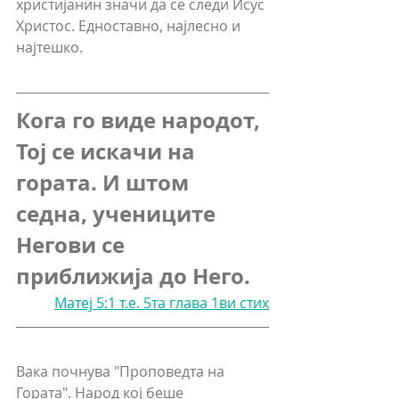
христијанин значи да се следи Исус 
Христос. Едноставно, најлесно и 
најтешко. 
Кога го виде народот, 
Тој се искачи на 
гората. И штом 
седна, учениците 
Негови се 
приближија до Него.
Матеј 5:1 т.е. 5та глава 1ви стих
Вака почнува "Проповедта на 
Гората". Народ кој беше 