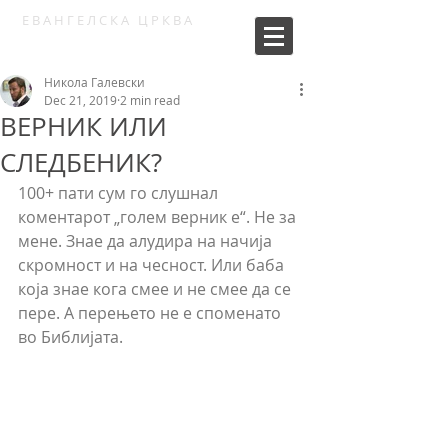
ЕВАНГЕЛСКА ЦРКВА
СОУЛКРАФТ
Никола Галевски
Dec 21, 2019
2 min read
ВЕРНИК ИЛИ
СЛЕДБЕНИК?
100+ пати сум го слушнал 
коментарот „голем верник е“. Не за 
мене. Знае да алудира на начија 
скромност и на чесност. Или баба 
која знае кога смее и не смее да се 
пере. А перењето не е споменато 
во Библијата.