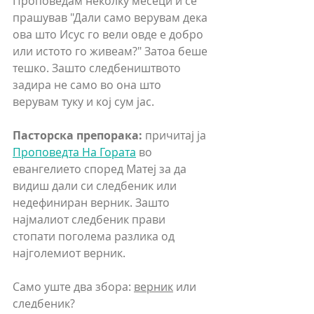
Проповедам неколку месеци и се 
прашував "Дали само верувам дека 
ова што Исус го вели овде е добро 
или истото го живеам?" Затоа беше 
тешко. Зашто следбеништвото 
задира не само во она што 
верувам туку и кој сум јас. 
Пасторска препорака:
 причитај ја 
Проповедта На Гората
 во 
евангелието според Матеј за да 
видиш дали си следбеник или 
недефиниран верник. Зашто 
најмалиот следбеник прави 
стопати поголема разлика од 
најголемиот верник.
Само уште два збора: 
верник
 или 
следбеник
?