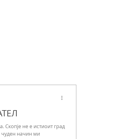
е
активности
блог
контакт
АТЕЛ
. Скопје не е истиоит град
а чуден начин ми