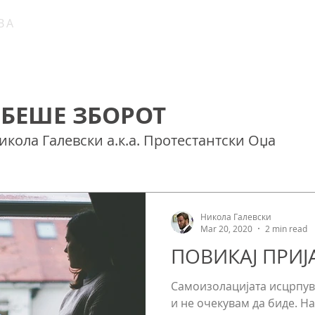
ВА
Т
за нас
што верувам
 БЕШЕ ЗБОРОТ
кола Галевски а.к.а. Протестантски Оџа
Никола Галевски
Mar 20, 2020
2 min read
ПОВИКАЈ ПРИЈ
Самоизолацијата исцрпува
и не очекувам да биде. Н