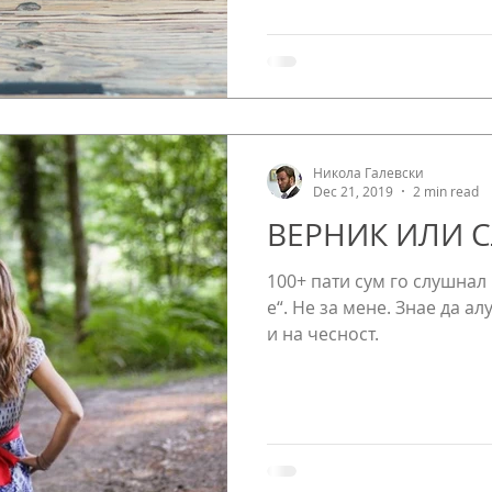
Никола Галевски
Dec 21, 2019
2 min read
ВЕРНИК ИЛИ 
100+ пати сум го слушнал
е“. Не за мене. Знае да а
и на чесност.