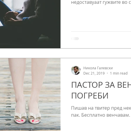
недоставуаат гужвите во с
Никола Галевски
Dec 21, 2019
1 min read
ПАСТОР ЗА ВЕ
ПОГРЕБИ
Пишав на твитер пред нек
пак. Бесплатно венчавам.