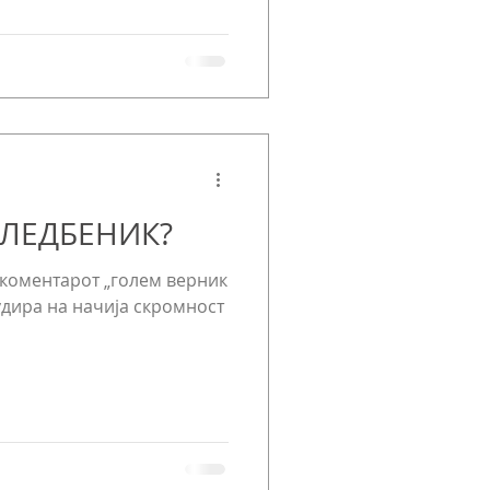
СЛЕДБЕНИК?
 коментарот „голем верник
лудира на начија скромност