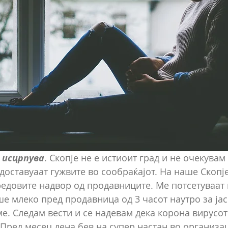
 исцрпува
. Скопје не е истиоит град и не очекувам 
доставуаат гужвите во сообраќајот. На наше Скопје
редовите надвор од продавниците. Ме потсетуваат 
е млеко пред продавница од 3 часот наутро за јас 
е. Следам вести и се надевам дека корона вирусот
 Пред месец дена бев на супер настан во организац