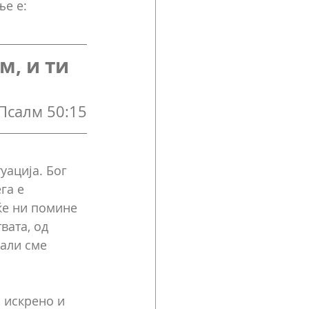
ње е:
м, и ти 
Псалм 50:15
уација. Бог 
га е 
ќе ни помине 
ата, од 
али сме 
 искрено и 