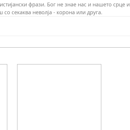
стијански фрази. Бог не знае нас и нашето срце и 
 со секаква неволја - корона или друга.