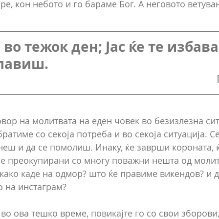
е, кон небото и го бараме Бог. А неговото ветува
во тежок ден; Јас ќе те избава
лавиш.
вор на молитвата на еден човек во безизлезна сит
братиме со секоја потреба и во секоја ситуација. Се
неш и да се помолиш. Инаку, ќе заврши короната, 
ме преокупирани со многу поважни нешта од молитв
 како каде на одмор? што ќе правиме викендов? и д
 на инстаграм?
 во ова тешко време, повикајте го со свои зборови,