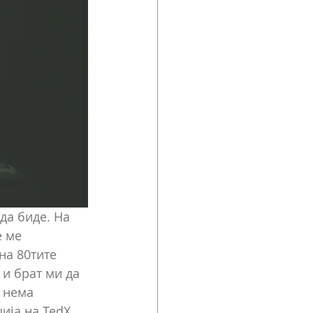
да биде. На 
 ме 
на 80тите 
и брат ми да 
 нема 
ија на TedX 