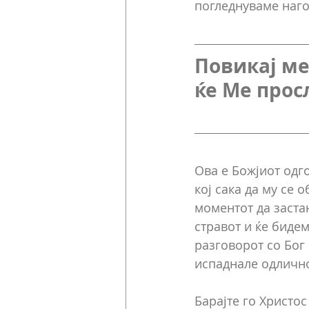
погледнуваме нагор
Повикај ме 
ќе Ме прос
Ова е Божјиот одго
кој сака да му се о
моментот да заста
стравот и ќе биде
разговорот со Бог
испаднале одлично
Барајте го Христос