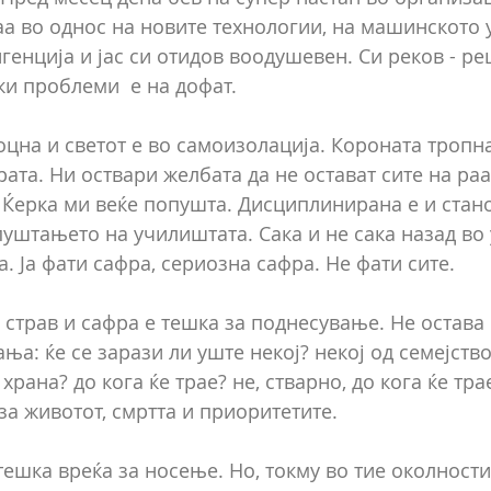
аа во однос на новите технологии, на машинското 
генција и јас си отидов воодушевен. Си реков - ре
ки проблеми  е на дофат.
цна и светот е во самоизолација. Короната тропна
ата. Ни оствари желбата да не остават сите на раа
 Ќерка ми веќе попушта. Дисциплинирана е и стано
уштањето на училиштата. Сака и не сака назад во
а. Ја фати сафра, сериозна сафра. Не фати сите.
страв и сафра е тешка за поднесување. Не остава 
а: ќе се зарази ли уште некој? некој од семејство
 храна? до кога ќе трае? не, стварно, до кога ќе тра
 животот, смртта и приоритетите.
ешка вреќа за носење. Но, токму во тие околности 