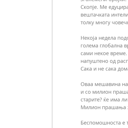
Скопје. Ме едуцир
вештачката интели
толку многу човеч
Некоја недела подо
голема глобална вр
сами некое време.
напуштено од расп
Сака и не сака дом
Оваа мешавина на 
и со милион прашањ
старите? ќе има ли
Милион прашања за
Беспомошноста е т