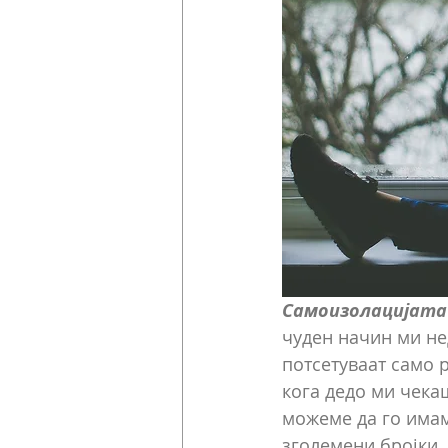
Самоизолацијата
чуден начин ми не
потсетуваат само 
кога дедо ми чекаш
можеме да го имам
зголемени бројки.