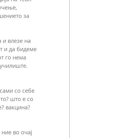
учење, 
шението за 
 и влезе на 
т и да бидеме 
т го нема 
 училиште. 
сами со себе 
то? што е со 
е? вакцина? 
ние во очај 