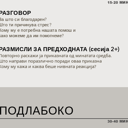
15-20 МИ
РАЗГОВОР
За што си благодарен?
Што ти причинува стрес?
Кому му е потребна нашата помош и
како можеме да им помогнеме?
РАЗМИСЛИ ЗА ПРЕДХОДНАТА (сесија 2+)
Повторно раскажи ја приказната од минатата средба.
Што направи поразлично поради оваа приказна
Кому му кажа и каква беше нивната реакција?
ПОДЛАБОКО
30-40 МИ