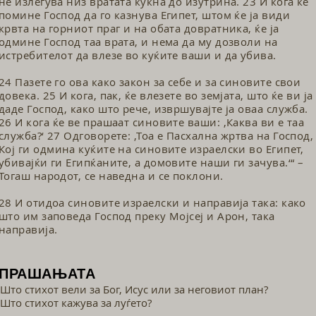
не излегува низ вратата куќна до изутрина. 23 И кога ќе
помине Господ да го казнува Египет, штом ќе ја види
крвта на горниот праг и на обата довратника, ќе ја
одмине Господ таа врата, и нема да му дозволи на
истребителот да влезе во куќите ваши и да убива.
24 Пазете го ова како закон за себе и за синовите свои
довека. 25 И кога, пак, ќе влезете во земјата, што ќе ви ја
даде Господ, како што рече, извршувајте ја оваа служба.
26 И кога ќе ве прашаат синовите ваши: ‚Каква ви е таа
служба?‘ 27 Одговорете: ‚Тоа е Пасхална жртва на Господ,
Кој ги одмина куќите на синовите израелски во Египет,
убивајќи ги Египќаните, а домовите наши ги зачува.‘“ –
Тогаш народот, се наведна и се поклони.
28 И отидоа синовите израелски и на­правија така: како
што им заповеда Господ преку Мојсеј и Арон, така
направија.
ПРАШАЊАТА
Што стихот вели за Бог, Исус или за неговиот план?
Што стихот кажува за луѓето?