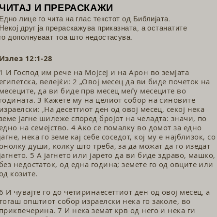
ЧИТАЈ И ПРЕРАСКАЖИ
Едно лице го чита на глас текстот од Библијата.
Некој друг ја прераскажува приказната, а останатите
го дополнуваат тоа што недостасува.
Излез 12:1-28
1 И Господ им рече на Мојсеј и на Арон во земјата
египетска, ве­лејќи: 2 „Овој месец да ви биде почеток на
месеците, да ви биде прв месец меѓу месеците во
годината. 3 Кажете му на целиот собор на синовите
израелски: ‚На десеттиот ден од овој месец, секој нека
земе јагне шилеже според бројот на челадта: значи, по
едно на семејство. 4 Ако се помалку во домот за едно
јагне, нека го земе кај себе соседот, кој му е најблизок, со
онолку души, колку што треба, за да можат да го изедат
јагнето. 5 А јагнето или јарето да ви биде здраво, машко,
без недостаток, од една година; земете го од овците или
од козите.
6 И чувајте го до четиринаесеттиот ден од овој месец, а
тогаш општиот со­бор израелски нека го заколе, во
приквечерина. 7 И нека земат крв од него и нека ги