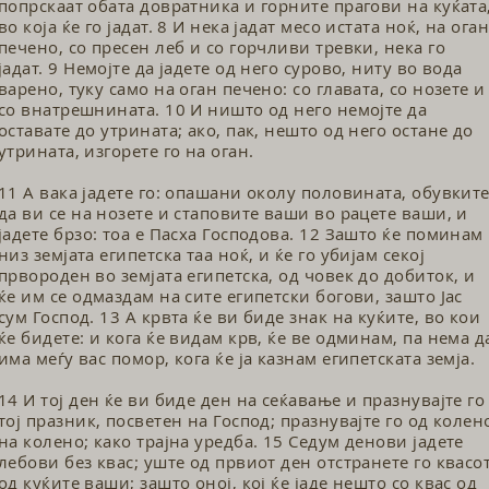
попрскаат обата довратника и горните прагови на куќата
во која ќе го јадат. 8 И нека јадат месо истата ноќ, на ога
печено, со пресен леб и со гор­чливи тревки, нека го
јадат. 9 Немојте да јадете од него сурово, ниту во вода
варено, туку само на оган печено: со главата, со нозете и
со внатрешнината. 10 И ништо од него немојте да
оставате до утрината; ако, пак, нешто од него остане до
утрината, изгорете го на оган.
11 А вака јадете го: опашани околу половината, обувкит
да ви се на нозете и стаповите ваши во рацете ваши, и
јадете брзо: тоа е Пасха Господова. 12 Зашто ќе поминам
низ земјата еги­петска таа ноќ, и ќе го убијам секој
првороден во земјата египетска, од човек до добиток, и
ќе им се одмаздам на сите египетски богови, зашто Јас
сум Господ. 13 А крвта ќе ви биде знак на куќите, во кои
ќе бидете: и кога ќе видам крв, ќе ве одминам, па нема д
има меѓу вас помор, кога ќе ја казнам египетската земја.
14 И тој ден ќе ви биде ден на сеќа­вање и празнувајте го
тој празник, пос­ветен на Господ; празнувајте го од колен
на колено; како трајна уредба. 15 Седум денови јадете
лебови без квас; уште од првиот ден отстранете го квасо
од куќите ваши; зашто оној, кој ќе јаде нешто со квас од