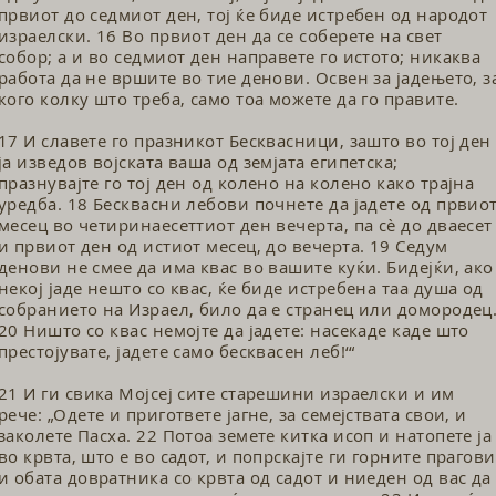
првиот до седмиот ден, тој ќе биде истребен од народот
израелски. 16 Во првиот ден да се соберете на свет
собор; а и во седмиот ден напра­вете го истото; никаква
работа да не вршите во тие денови. Освен за јадењето, з
кого колку што треба, само тоа можете да го правите.
17 И славете го празникот Бесквас­ници, зашто во тој ден
ја изведов војската ваша од земјата египетска;
празнувајте го тој ден од колено на колено како трајна
уредба. 18 Бесквасни лебови почнете да јадете од првио
месец во четиринаесеттиот ден вечерта, па сѐ до дваесет
и првиот ден од истиот месец, до вечерта. 19 Седум
денови не смее да има квас во вашите куќи. Бидејќи, ако
некој јаде нешто со квас, ќе биде истребена таа душа од
собранието на Израел, било да е странец или домородец
20 Ништо со квас немојте да јадете: насекаде каде што
престојувате, јадете само бесквасен леб!‘“
21 И ги свика Мојсеј сите старешини израелски и им
рече: „Одете и приго­твете јагне, за семејствата свои, и
заколете Пасха. 22 Потоа земете китка исоп и нато­пете ја
во крвта, што е во садот, и по­прскајте ги горните прагови
и обата довратника со крвта од садот и ниеден од вас да