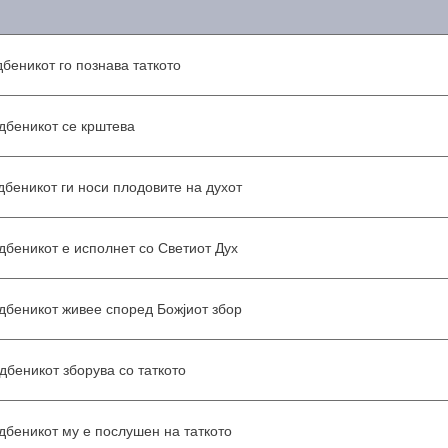
дбеникот го познава таткото
дбеникот се крштева
дбеникот ги носи плодовите на духот
дбеникот е исполнет со Светиот Дух
дбеникот живее според Божјиот збор
дбеникот зборува со таткото
дбеникот му е послушен на таткото