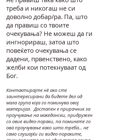
треба и никогаш не си
доволно добар/ра. Па, што
да правиш со твоите
очекувања? Не можеш да ги
ингнорираш, затоа што
повеќето очекувања се
дадени, првенствено, како
желби кои потекнуваат од
Бог.
Контактирајте нѐ ако сте
заинтересирани да бидете дел од
мала група која го поминува овој
материјал. Достапен е прирачник за
проучување на македонски, придружен
со овие видео-пораки, па поминете го
ова проучување како што треба… не
само слушајќи ги видео-пораките,