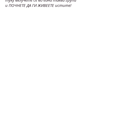
туку вклучете се во една таква група
и ПОЧНЕТЕ ДА ГИ ЖИВЕЕТЕ истите!