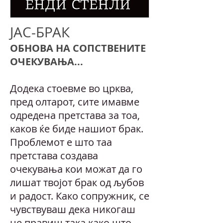
ЈАС-БРАК
ОБНОВА НА СОПСТВЕНИТЕ
ОЧЕКУВАЊА...
Додека стоевме во црква,
пред олтарот, сите имавме
одредена претстава за тоа,
каков ќе биде нашиот брак.
Проблемот е што таа
претстава создава
очекувања кои можат да го
лишат твојот брак од љубов
и радост. Како сопружник, се
чувствуваш дека никогаш
не правиш така како што